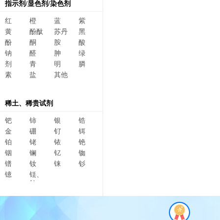
指示剂/显色剂/染色剂
红
橙
蓝
紫
黄
酚酞
苏丹
黑
酚
酮
胺
酸
钠
醛
胂
绿
剂
青
明
膦
素
盐
其他
稀土、稀贵试剂
钯
铈
银
锆
金
硼
钌
铒
铂
铑
铱
铯
铟
镧
钇
铷
镨
钕
铼
钐
镱
铥、
钆、
碲、
镥、
铽、钬