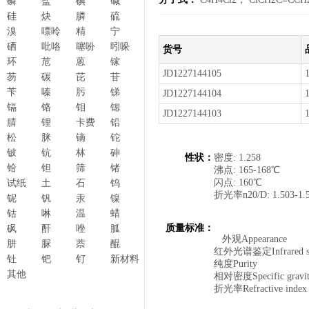
磷
盐
碘
碱
硅
炔
膦
硫
溴
嘌呤
精
宁
硒
吡咯
噻吩
吲哚
货号
环
苊
蒽
镓
JD1227144105
芴
碳
芘
苷
苄
嗪
肟
锑
JD1227144104
镉
铬
钼
锶
JD1227144103
腈
锂
卡费
铅
松
脒
镝
铊
铍
钪
林
砷
性状：
密度: 1.258
铪
钽
筛
锗
沸点: 165-168℃
闪点: 160℃
试纸
土
石
钨
折光率n20/D: 1.503-1.
铌
钒
汞
镍
钴
啉
温
蜡
质量标准：
砜
酐
唑
胍
外观Appeara
肼
脲
萘
醌
红外光谱鉴定Infrared
钍
钯
钌
新材料
纯度Purity ≥
其他
相对密度Specific gravit
折光率Refractive ind