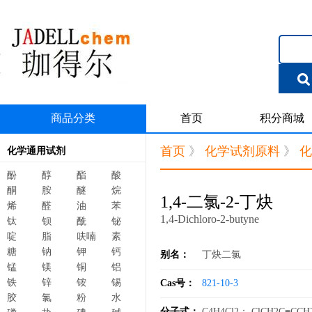
商品分类
首页
积分商城
首页
》
化学试剂原料
》
化
化学通用试剂
酚
醇
酯
酸
酮
胺
醚
烷
1,4-二氯-2-丁炔
烯
醛
油
苯
1,4-Dichloro-2-butyne
钛
钡
酰
铋
啶
脂
呋喃
素
糖
钠
钾
钙
别名：
丁炔二氯
锰
镁
铜
铝
铁
锌
铵
锡
Cas号：
821-10-3
胶
氯
粉
水
分子式：
C4H4Cl2； ClCH2C≡CCH