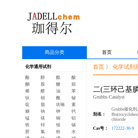
商品分类
首页
首页
》
化学试剂
化学通用试剂
酚
醇
酯
酸
酮
胺
醚
烷
二(三环己基
烯
醛
油
苯
Grubbs Catalyst
钛
钡
酰
铋
啶
脂
呋喃
素
Grubbs催化剂,苯
糖
钠
钾
钙
别名：
Bis(tricyclohe
锰
镁
铜
铝
chloride
铁
锌
铵
锡
Cas号：
172222-30-9
胶
氯
粉
水