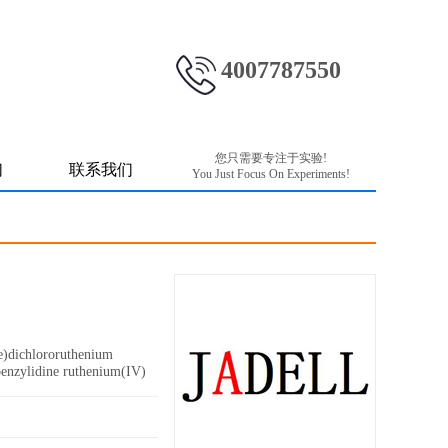
4007787550
您只需要专注于实验!
们
联系我们
You Just Focus On Experiments!
chlororuthenium
benzylidine ruthenium(IV)