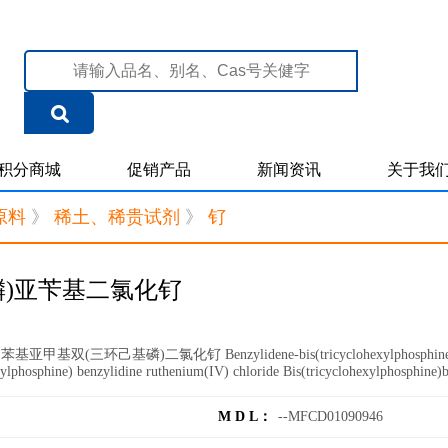
积分商城
促销产品
新闻资讯
关于我
原料
》
稀土、稀贵试剂
》
钌
膦)亚苄基二氯化钌
基亚甲基双(三环己基磷)二氯化钌 Benzylidene-bis(tricyclohexylphosphine)di
xylphosphine) benzylidine ruthenium(IV) chloride Bis(tricyclohexylphosphine)
M D L：
--MFCD01090946