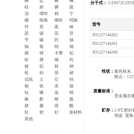
磷
盐
碘
碱
分子式：
C43H72Cl2P2
硅
炔
膦
硫
溴
嘌呤
精
宁
硒
吡咯
噻吩
吲哚
货号
环
苊
蒽
镓
芴
碳
芘
苷
JD1227144262
苄
嗪
肟
锑
JD1227144261
镉
铬
钼
锶
JD1227144260
腈
锂
卡费
铅
松
脒
镝
铊
铍
钪
林
砷
性状：
紫色粉末
铪
钽
筛
锗
熔点：153
试纸
土
石
钨
铌
钒
汞
镍
质量标准：
钴
啉
温
蜡
贵金属含量：
砜
酐
唑
胍
肼
脲
萘
醌
贮存：
2-8℃密
钍
钯
钌
新材料
用途 置
其他