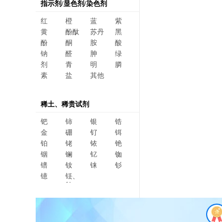
指示剂/显色剂/染色剂
红
橙
蓝
紫
黄
酚酞
苏丹
黑
酚
酮
胺
酸
钠
醛
胂
绿
剂
青
明
膦
素
盐
其他
稀土、稀贵试剂
钯
铈
银
锆
金
硼
钌
铒
铂
铑
铱
铯
铟
镧
钇
铷
镨
钕
铼
钐
镱
铥、
钆、
碲、
镥、
铽、钬